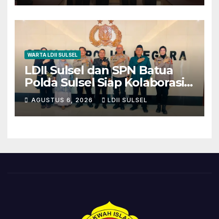
WARTA LDII SULSEL
LDII Sulsel dan SPN Batua
Polda Sulsel Siap Kolaborasi
Bakti Sosial Sambut HUT RI
AGUSTUS 6, 2026
LDII SULSEL
ke-81