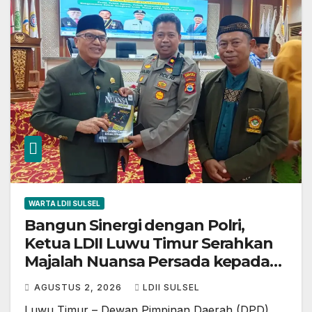
WARTA LDII SULSEL
Bangun Sinergi dengan Polri,
Ketua LDII Luwu Timur Serahkan
Majalah Nuansa Persada kepada
Wakapolres
AGUSTUS 2, 2026
LDII SULSEL
Luwu Timur – Dewan Pimpinan Daerah (DPD)