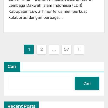
Lembaga Dakwah Islam Indonesia (LDII)
Kabupaten Luwu Timur terus memperkuat
kolaborasi dengan berbagai…
Paginasi
1
2
…
57
pos
Cari
Cari
Recent Posts