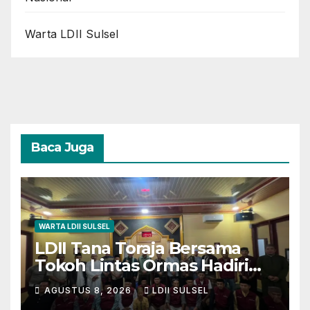
Warta LDII Sulsel
Baca Juga
WARTA LDII SULSEL
LDII Tana Toraja Bersama
Tokoh Lintas Ormas Hadiri
Safari Magrib-Isya di Masjid
AGUSTUS 8, 2026
LDII SULSEL
Polres