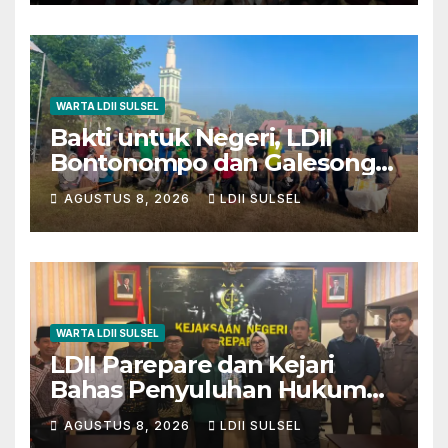
WARTA LDII SULSEL
Bakti untuk Negeri, LDII
Bontonompo dan Galesong
Kerja Bakti Bersama di
AGUSTUS 8, 2026
LDII SULSEL
Lapangan Barembeng
WARTA LDII SULSEL
LDII Parepare dan Kejari
Bahas Penyuluhan Hukum
untuk Warga dan Masyarakat
AGUSTUS 8, 2026
LDII SULSEL