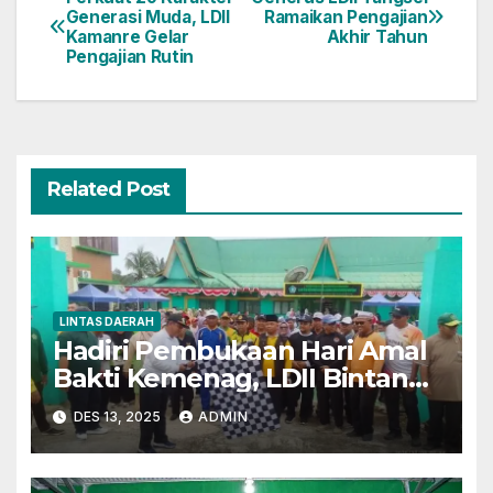
Navigasi
Generasi Muda, LDII
Ramaikan Pengajian
Kamanre Gelar
Akhir Tahun
pos
Pengajian Rutin
Related Post
LINTAS DAERAH
Hadiri Pembukaan Hari Amal
Bakti Kemenag, LDII Bintan
Dukung Program Ekoteologi
DES 13, 2025
ADMIN