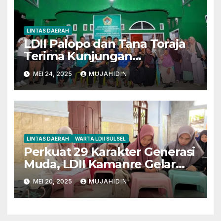
LINTAS DAERAH
LDII Palopo dan Tana Toraja
Terima Kunjungan
Silaturahim KIM DPP LDII,
MEI 24, 2025
MUJAHIDIN
Bahas Literasi Digital dan
Bijak Bermedia Sosial
LINTAS DAERAH
WARTA LDII SULSEL
Perkuat 29 Karakter Generasi
Muda, LDII Kamanre Gelar
Pengajian Rutin
MEI 20, 2025
MUJAHIDIN