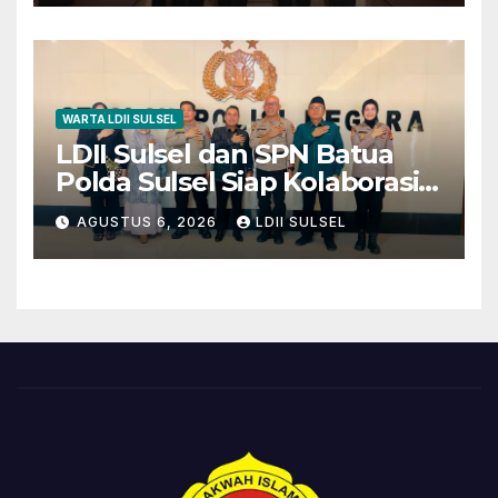
WARTA LDII SULSEL
LDII Sulsel dan SPN Batua
Polda Sulsel Siap Kolaborasi
Bakti Sosial Sambut HUT RI
AGUSTUS 6, 2026
LDII SULSEL
ke-81