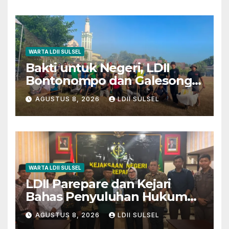
WARTA LDII SULSEL
Bakti untuk Negeri, LDII
Bontonompo dan Galesong
Kerja Bakti Bersama di
AGUSTUS 8, 2026
LDII SULSEL
Lapangan Barembeng
WARTA LDII SULSEL
LDII Parepare dan Kejari
Bahas Penyuluhan Hukum
untuk Warga dan Masyarakat
AGUSTUS 8, 2026
LDII SULSEL