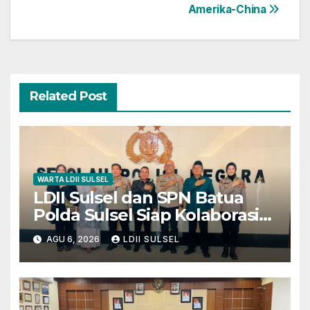
Amerika-China
Related Post
WARTA LDII SULSEL
LDII Sulsel dan SPN Batua
Polda Sulsel Siap Kolaborasi
Bakti Sosial Sambut HUT RI
AGU 6, 2026
LDII SULSEL
ke-81