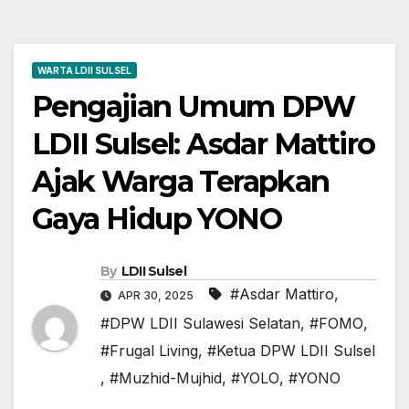
WARTA LDII SULSEL
Pengajian Umum DPW
LDII Sulsel: Asdar Mattiro
Ajak Warga Terapkan
Gaya Hidup YONO
By
LDII Sulsel
#Asdar Mattiro
,
APR 30, 2025
#DPW LDII Sulawesi Selatan
,
#FOMO
,
#Frugal Living
,
#Ketua DPW LDII Sulsel
,
#Muzhid-Mujhid
,
#YOLO
,
#YONO