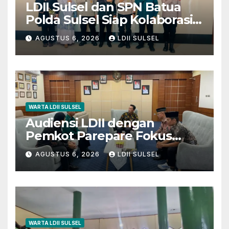
LDII Sulsel dan SPN Batua
Polda Sulsel Siap Kolaborasi
Bakti Sosial Sambut HUT RI
AGUSTUS 6, 2026
LDII SULSEL
ke-81
WARTA LDII SULSEL
Audiensi LDII dengan
Pemkot Parepare Fokus
pada Pembinaan Generasi
AGUSTUS 6, 2026
LDII SULSEL
Muda dan 29 Karakter Luhur
WARTA LDII SULSEL