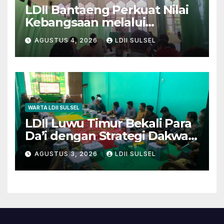
LDII Bantaeng Perkuat Nilai
Kebangsaan melalui
Pengajian Rutin
AGUSTUS 4, 2026
LDII SULSEL
WARTA LDII SULSEL
LDII Luwu Timur Bekali Para
Da’i dengan Strategi Dakwah
dan Kewirausahaan untuk
AGUSTUS 3, 2026
LDII SULSEL
Wujudkan Kemandirian