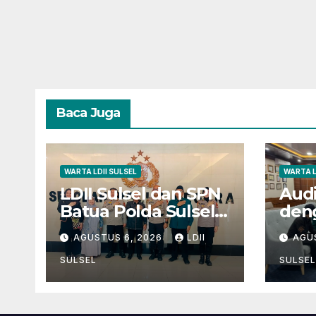
Baca Juga
WARTA LDII SULSEL
WARTA L
LDII Sulsel dan SPN
Audi
Batua Polda Sulsel
den
Siap Kolaborasi
Par
AGUSTUS 6, 2026
LDII
AGU
Bakti Sosial Sambut
pad
HUT RI ke-81
Gen
SULSEL
SULSEL
29 K