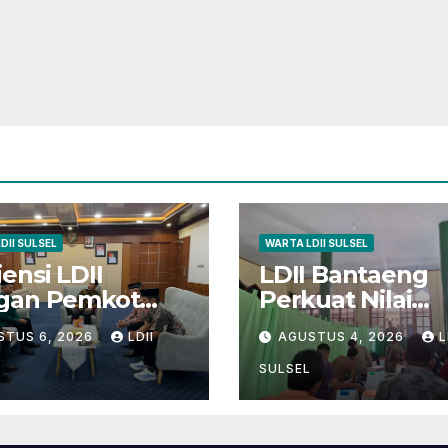
DII SULSEL
WARTA LDII SULSEL
ensi LDII
LDII Bantaeng
gan Pemkot
Perkuat Nilai
epare Fokus
Kebangsaan mel
STUS 6, 2026
LDII
AGUSTUS 4, 2026
L
a Pembinaan
Pengajian Rutin
erasi Muda dan
SULSEL
arakter Luhur