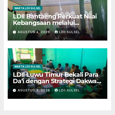
WARTA LDII SULSEL
LDII Bantaeng Perkuat Nilai
Kebangsaan melalui
Pengajian Rutin
AGUSTUS 4, 2026
LDII SULSEL
WARTA LDII SULSEL
LDII Luwu Timur Bekali Para
Da’i dengan Strategi Dakwah
dan Kewirausahaan untuk
AGUSTUS 3, 2026
LDII SULSEL
Wujudkan Kemandirian