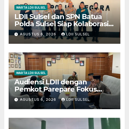
WARTA LDII SULSEL
LDII Sulsel dan SPN Batua
Polda Sulsel Siap Kolaborasi
Bakti Sosial Sambut HUT RI
AGUSTUS 6, 2026
LDII SULSEL
ke-81
WARTA LDII SULSEL
Audiensi LDII dengan
Pemkot Parepare Fokus
pada Pembinaan Generasi
AGUSTUS 6, 2026
LDII SULSEL
Muda dan 29 Karakter Luhur