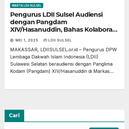
WARTA LDII SULSEL
Pengurus LDII Sulsel Audiensi
dengan Pangdam
XIV/Hasanuddin, Bahas Kolaborasi
Penanganan Stunting dan
MEI 1, 2025
LDII SULSEL
Narkoba
MAKASSAR, LDIISULSEL.or.id – Pengurus DPW
Lembaga Dakwah Islam Indonesia (LDII)
Sulawesi Selatan beraudiensi dengan Panglima
Kodam (Pangdam) XIV/Hasanuddin di Markas…
Cari