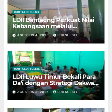
WARTA LDII SULSEL
LDII Bantaeng Perkuat Nilai
Kebangsaan melalui
Pengajian Rutin
AGUSTUS 4, 2026
LDII SULSEL
WARTA LDII SULSEL
LDII Luwu Timur Bekali Para
Da’i dengan Strategi Dakwah
dan Kewirausahaan untuk
AGUSTUS 3, 2026
LDII SULSEL
Wujudkan Kemandirian