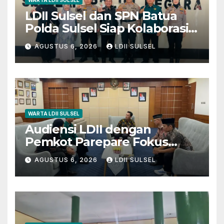
WARTA LDII SULSEL
LDII Sulsel dan SPN Batua
Polda Sulsel Siap Kolaborasi
Bakti Sosial Sambut HUT RI
AGUSTUS 6, 2026
LDII SULSEL
ke-81
WARTA LDII SULSEL
Audiensi LDII dengan
Pemkot Parepare Fokus
pada Pembinaan Generasi
AGUSTUS 6, 2026
LDII SULSEL
Muda dan 29 Karakter Luhur