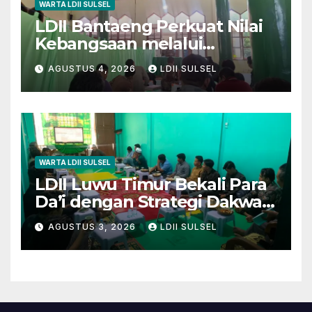
WARTA LDII SULSEL
LDII Bantaeng Perkuat Nilai
Kebangsaan melalui
Pengajian Rutin
AGUSTUS 4, 2026
LDII SULSEL
WARTA LDII SULSEL
LDII Luwu Timur Bekali Para
Da’i dengan Strategi Dakwah
dan Kewirausahaan untuk
AGUSTUS 3, 2026
LDII SULSEL
Wujudkan Kemandirian