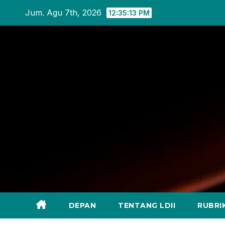
Skip
Jum. Agu 7th, 2026
12:35:14 PM
to
content
DEPAN
TENTANG LDII
RUBRI