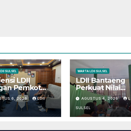
DII SULSEL
WARTA LDII SULSEL
ensi LDII
LDII Bantaeng
gan Pemkot
Perkuat Nilai
epare Fokus
Kebangsaan mel
STUS 6, 2026
LDII
AGUSTUS 4, 2026
L
a Pembinaan
Pengajian Rutin
erasi Muda dan
SULSEL
arakter Luhur