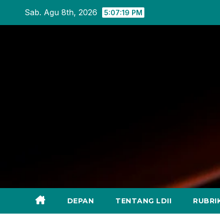
Skip
Sab. Agu 8th, 2026
5:07:21 PM
to
content
DEPAN
TENTANG LDII
RUBRI