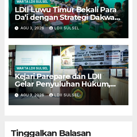
WARTA LDII SULSEL
LDII Luwu Timur Bekali Para
Da’i dengan Strategi Dakwah
dan Kewirausahaan untuk
AGU 3, 2026
LDII SULSEL
Wujudkan Kemandirian
WARTA LDII SULSEL
Kejari Parepare dan LDII
Gelar Penyuluhan Hukum,
Edukasi Warga Bijak
AGU 3, 2026
LDII SULSEL
Bermedia Sosial dan Sadar
Hukum
Tinggalkan Balasan