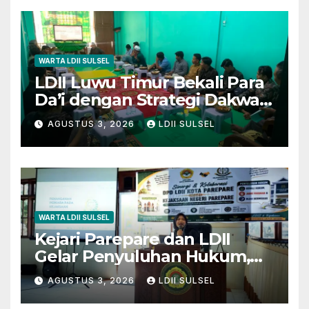
WARTA LDII SULSEL
LDII Luwu Timur Bekali Para
Da’i dengan Strategi Dakwah
dan Kewirausahaan untuk
AGUSTUS 3, 2026
LDII SULSEL
Wujudkan Kemandirian
WARTA LDII SULSEL
Kejari Parepare dan LDII
Gelar Penyuluhan Hukum,
Edukasi Warga Bijak
AGUSTUS 3, 2026
LDII SULSEL
Bermedia Sosial dan Sadar
Hukum