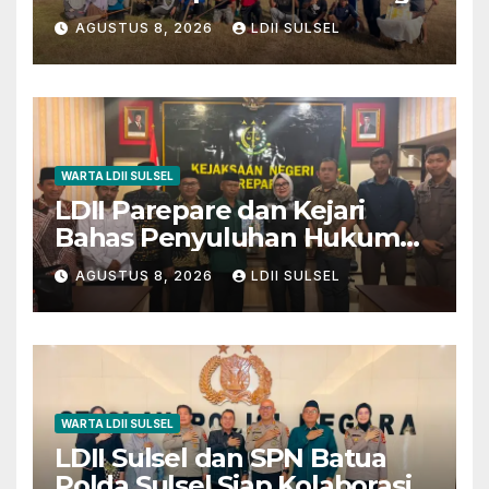
Kerja Bakti Bersama di
AGUSTUS 8, 2026
LDII SULSEL
Lapangan Barembeng
WARTA LDII SULSEL
LDII Parepare dan Kejari
Bahas Penyuluhan Hukum
untuk Warga dan Masyarakat
AGUSTUS 8, 2026
LDII SULSEL
WARTA LDII SULSEL
LDII Sulsel dan SPN Batua
Polda Sulsel Siap Kolaborasi