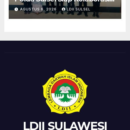
Bakti Sosial Sambut HUT RI
AGUSTUS 6, 2026
LDII SULSEL
ke-81
LDII SULAWESI