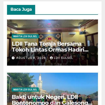
Baca Juga
WARTA LDII SULSEL
LDII Tana Toraja Bersama
Tokoh Lintas Ormas Hadiri
Safari Magrib-Isya di Masjid
AGUSTUS 8, 2026
LDII SULSEL
Polres
WARTA LDII SULSEL
Bakti untuk Negeri, LDII
Bontonompo dan Galesong