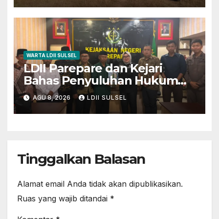
WARTA LDII SULSEL
LDII Parepare dan Kejari
Bahas Penyuluhan Hukum
untuk Warga dan Masyarakat
AGU 8, 2026
LDII SULSEL
Tinggalkan Balasan
Alamat email Anda tidak akan dipublikasikan.
Ruas yang wajib ditandai
*