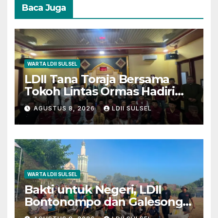
Baca Juga
WARTA LDII SULSEL
LDII Tana Toraja Bersama
Tokoh Lintas Ormas Hadiri
Safari Magrib-Isya di Masjid
AGUSTUS 8, 2026
LDII SULSEL
Polres
WARTA LDII SULSEL
Bakti untuk Negeri, LDII
Bontonompo dan Galesong
Kerja Bakti Bersama di