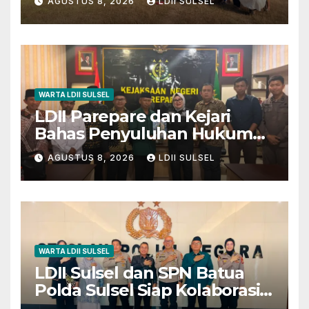
AGUSTUS 8, 2026
LDII SULSEL
Lapangan Barembeng
WARTA LDII SULSEL
LDII Parepare dan Kejari
Bahas Penyuluhan Hukum
untuk Warga dan Masyarakat
AGUSTUS 8, 2026
LDII SULSEL
WARTA LDII SULSEL
LDII Sulsel dan SPN Batua
Polda Sulsel Siap Kolaborasi
Bakti Sosial Sambut HUT RI