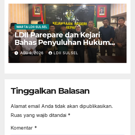
WARTA LDII SULSEL
LDII Parepare dan Kejari
Bahas Penyuluhan Hukum
untuk Warga dan Masyarakat
AGU 8, 2026
LDII SULSEL
Tinggalkan Balasan
Alamat email Anda tidak akan dipublikasikan.
Ruas yang wajib ditandai
*
Komentar
*