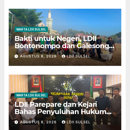
WARTA LDII SULSEL
Bakti untuk Negeri, LDII
Bontonompo dan Galesong
Kerja Bakti Bersama di
AGUSTUS 8, 2026
LDII SULSEL
Lapangan Barembeng
WARTA LDII SULSEL
LDII Parepare dan Kejari
Bahas Penyuluhan Hukum
untuk Warga dan Masyarakat
AGUSTUS 8, 2026
LDII SULSEL