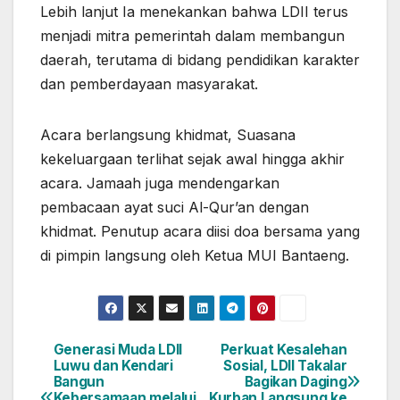
Lebih lanjut Ia menekankan bahwa LDII terus
menjadi mitra pemerintah dalam membangun
daerah, terutama di bidang pendidikan karakter
dan pemberdayaan masyarakat.
Acara berlangsung khidmat, Suasana
kekeluargaan terlihat sejak awal hingga akhir
acara. Jamaah juga mendengarkan
pembacaan ayat suci Al-Qur’an dengan
khidmat. Penutup acara diisi doa bersama yang
di pimpin langsung oleh Ketua MUI Bantaeng.
Generasi Muda LDII
Perkuat Kesalehan
Navigasi
Luwu dan Kendari
Sosial, LDII Takalar
Bangun
Bagikan Daging
pos
Kebersamaan melalui
Kurban Langsung ke