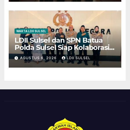
WARTA LDII SULSEL
LDII Sulsel dan SPN Batua
Polda Sulsel Siap Kolaborasi
Bakti Sosial Sambut HUT RI
AGUSTUS 6, 2026
LDII SULSEL
ke-81