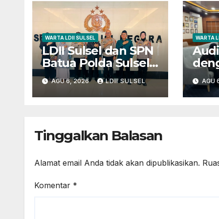
WARTA LDII SULSEL
WARTA L
LDII Sulsel dan SPN
Audi
Batua Polda Sulsel
den
Siap Kolaborasi
Pare
AGU 6, 2026
LDII SULSEL
AGU 6
Bakti Sosial Sambut
pad
HUT RI ke-81
Gene
29 K
Tinggalkan Balasan
Alamat email Anda tidak akan dipublikasikan.
Ruas
Komentar
*