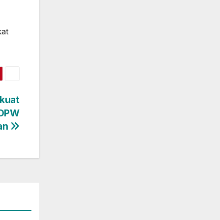
kat
rkuat
 DPW
tan