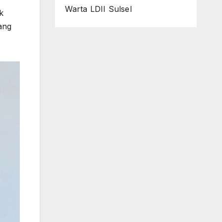
Warta LDII Sulsel
k
yang