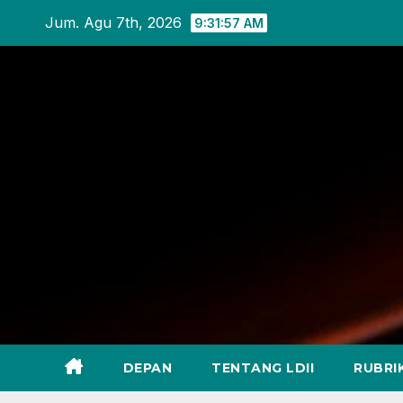
Skip
Jum. Agu 7th, 2026
9:31:59 AM
to
content
DEPAN
TENTANG LDII
RUBRI