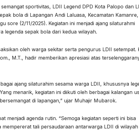
emangat sportivitas, LDII Legend DPD Kota Palopo dan L
epak bola di Lapangan Andi Laluasa, Kecamatan Kamanre,
sore (2/11/2025). Kegiatan ini menjadi ajang silaturahmi
ra legenda sepak bola dari kedua wilayah.
aksikan oleh warga sekitar serta pengurus LDII setempat. 
m., M.T., hadir memberikan apresiasi atas terselenggaran
sebagai ajang silaturahim sesama warga LDII, khususnya le
ang menarik, kegiatan ini diikuti oleh berbagai kalangan us
bersemangat di lapangan,” ujar Muhajir Mubarok.
t menjadi agenda rutin. “Semoga kegiatan seperti ini bisa
ga mempererat tali persaudaraan antarwarga LDII di wilayah