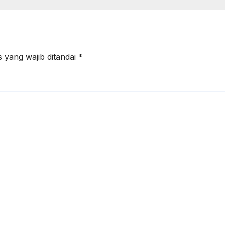
arakter Luhur
 yang wajib ditandai
*