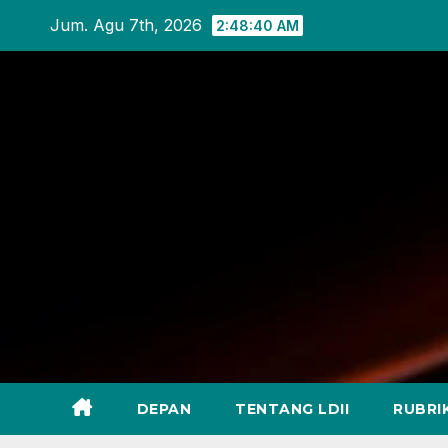
Skip
Jum. Agu 7th, 2026
2:48:41 AM
to
content
DEPAN
TENTANG LDII
RUBRI