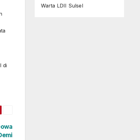
Warta LDII Sulsel
n
ata
 di
Gowa
 Demi