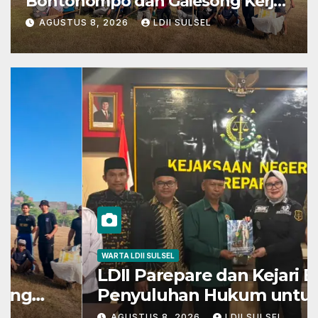
Bontonompo dan Galesong Kerja
Bakti Bersama di Lapangan
AGUSTUS 8, 2026
LDII SULSEL
Barembeng
WARTA LDII SULSEL
LDII Parepare dan Kejari Bahas
Penyuluhan Hukum untuk
Warga dan Masyarakat
AGUSTUS 8, 2026
LDII SULSEL