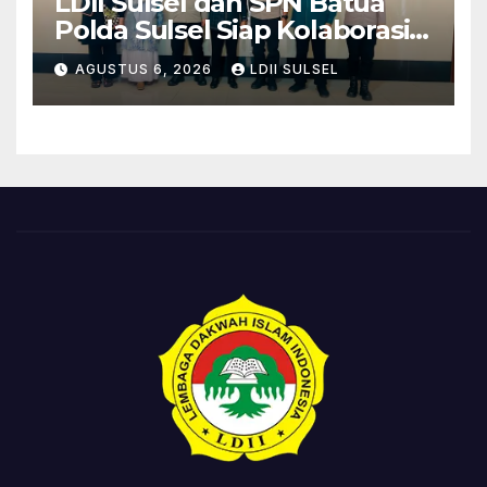
LDII Sulsel dan SPN Batua
Polda Sulsel Siap Kolaborasi
Bakti Sosial Sambut HUT RI
AGUSTUS 6, 2026
LDII SULSEL
ke-81