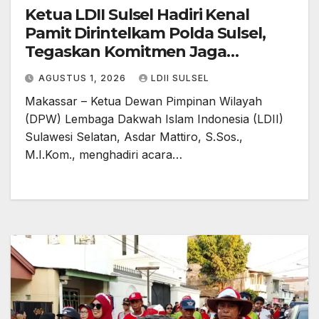
Ketua LDII Sulsel Hadiri Kenal
Pamit Dirintelkam Polda Sulsel,
Tegaskan Komitmen Jaga
Kerukunan dan Kondusivitas
AGUSTUS 1, 2026
LDII SULSEL
Makassar – Ketua Dewan Pimpinan Wilayah
(DPW) Lembaga Dakwah Islam Indonesia (LDII)
Sulawesi Selatan, Asdar Mattiro, S.Sos.,
M.I.Kom., menghadiri acara…