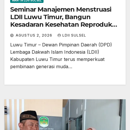
WARTA LDII SULSEL
Seminar Manajemen Menstruasi
LDII Luwu Timur, Bangun
Kesadaran Kesehatan Reproduksi
dan Thaharah Sejak Praremaja
AGUSTUS 2, 2026
LDII SULSEL
Luwu Timur – Dewan Pimpinan Daerah (DPD)
Lembaga Dakwah Islam Indonesia (LDII)
Kabupaten Luwu Timur terus memperkuat
pembinaan generasi muda…