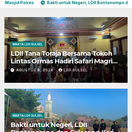
Bakti untuk Negeri, LDII Bontonompo dan Galesong Kerja Bak
WARTA LDII SULSEL
LDII Tana Toraja Bersama Tokoh
Lintas Ormas Hadiri Safari Magrib-
Isya di Masjid Polres
AGUSTUS 8, 2026
LDII SULSEL
WARTA LDII SULSEL
Bakti untuk Negeri, LDII