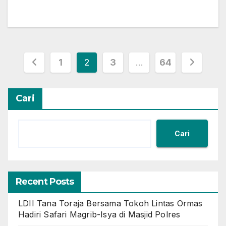
Paginasi
1
2
3
…
64
pos
Cari
Cari
Recent Posts
LDII Tana Toraja Bersama Tokoh Lintas Ormas
Hadiri Safari Magrib-Isya di Masjid Polres