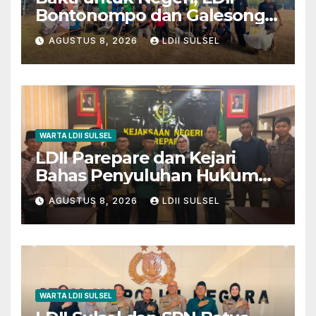
Bontonompo dan Galesong
Kerja Bakti Bersama di
AGUSTUS 8, 2026
LDII SULSEL
Lapangan Barembeng
WARTA LDII SULSEL
LDII Parepare dan Kejari
Bahas Penyuluhan Hukum
untuk Warga dan Masyarakat
AGUSTUS 8, 2026
LDII SULSEL
WARTA LDII SULSEL