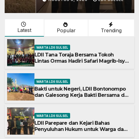
Latest
Popular
Trending
WARTA LDII SULSEL
LDII Tana Toraja Bersama Tokoh
Lintas Ormas Hadiri Safari Magrib-Isya
di Masjid Polres
WARTA LDII SULSEL
Bakti untuk Negeri, LDII Bontonompo
dan Galesong Kerja Bakti Bersama di
Lapangan Barembeng
WARTA LDII SULSEL
LDII Parepare dan Kejari Bahas
Penyuluhan Hukum untuk Warga dan
Masyarakat