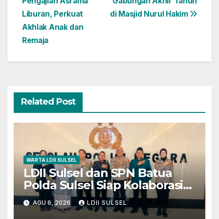
Pengajian Asrama
Gabungan Akhir Tahun
Liburan, Perkuat
di Masjid Nurul Hakim
Akhlak Anak dan
Remaja
Related Post
WARTA LDII SULSEL
LDII Sulsel dan SPN Batua
Polda Sulsel Siap Kolaborasi
Bakti Sosial Sambut HUT RI
AGU 6, 2026
LDII SULSEL
ke-81