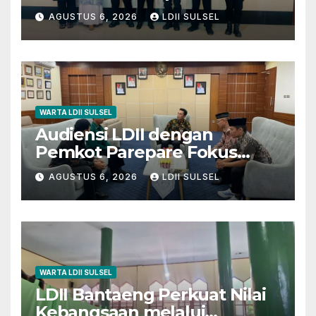
Bakti Sosial Sambut HUT RI
AGUSTUS 6, 2026
LDII SULSEL
ke-81
WARTA LDII SULSEL
Audiensi LDII dengan
Pemkot Parepare Fokus
pada Pembinaan Generasi
AGUSTUS 6, 2026
LDII SULSEL
Muda dan 29 Karakter Luhur
WARTA LDII SULSEL
LDII Bantaeng Perkuat Nilai
Kebangsaan melalui