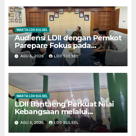
WARTA LDII SULSEL
Audiensi LDII dengan Pemkot
Parepare Fokus pada
Pembinaan Generasi Muda
AGU 6, 2026
LDII SULSEL
dan 29 Karakter Luhur
WARTA LDII SULSEL
LDII Bantaeng Perkuat Nilai
Kebangsaan melalui
Pengajian Rutin
AGU 4, 2026
LDII SULSEL