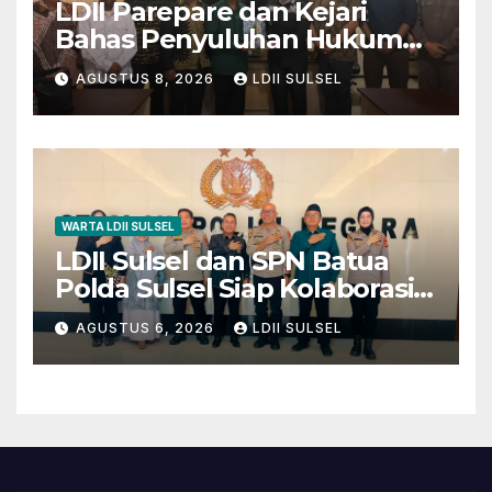
LDII Parepare dan Kejari
Bahas Penyuluhan Hukum
untuk Warga dan Masyarakat
AGUSTUS 8, 2026
LDII SULSEL
WARTA LDII SULSEL
LDII Sulsel dan SPN Batua
Polda Sulsel Siap Kolaborasi
Bakti Sosial Sambut HUT RI
AGUSTUS 6, 2026
LDII SULSEL
ke-81