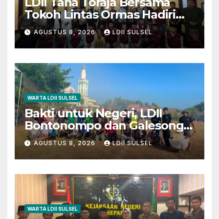
LDII Tana Toraja Bersama
Tokoh Lintas Ormas Hadiri
Safari Magrib-Isya di Masjid
AGUSTUS 8, 2026
LDII SULSEL
Polres
WARTA LDII SULSEL
Bakti untuk Negeri, LDII
Bontonompo dan Galesong
Kerja Bakti Bersama di
AGUSTUS 8, 2026
LDII SULSEL
Lapangan Barembeng
WARTA LDII SULSEL