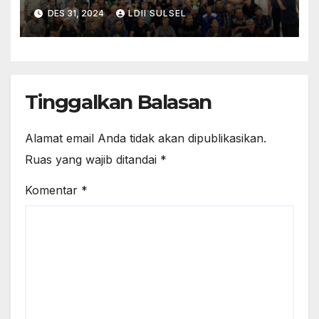
Fokus pada Digitalisasi dan
DES 31, 2024
LDII SULSEL
Sinergi Antar Pengusaha
Tinggalkan Balasan
Alamat email Anda tidak akan dipublikasikan.
Ruas yang wajib ditandai
*
Komentar
*