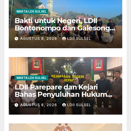
WARTA LDII SULSEL
Bakti untuk Negeri, LDII
Bontonompo dan Galesong
Kerja Bakti Bersama di
AGUSTUS 8, 2026
LDII SULSEL
Lapangan Barembeng
WARTA LDII SULSEL
LDII Parepare dan Kejari
Bahas Penyuluhan Hukum
untuk Warga dan Masyarakat
AGUSTUS 8, 2026
LDII SULSEL