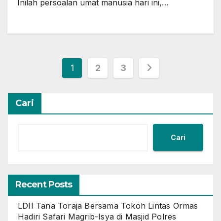
Inilah persoalan umat manusia hari ini,…
Paginasi
1
2
3
pos
Cari
Cari
Recent Posts
LDII Tana Toraja Bersama Tokoh Lintas Ormas
Hadiri Safari Magrib-Isya di Masjid Polres