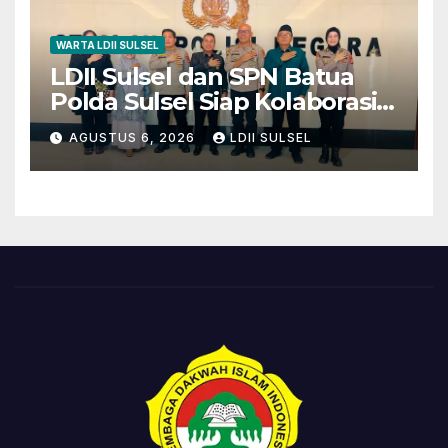
WARTA LDII SULSEL
LDII Sulsel dan SPN Batua
Polda Sulsel Siap Kolaborasi
Bakti Sosial Sambut HUT RI
AGUSTUS 6, 2026
LDII SULSEL
ke-81