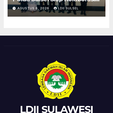
Bakti Sosial Sambut HUT RI
AGUSTUS 6, 2026
LDII SULSEL
ke-81
LDII SULAWESI