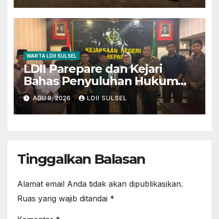
WARTA LDII SULSEL
LDII Parepare dan Kejari
Bahas Penyuluhan Hukum
untuk Warga dan Masyarakat
AGU 8, 2026
LDII SULSEL
Tinggalkan Balasan
Alamat email Anda tidak akan dipublikasikan.
Ruas yang wajib ditandai
*