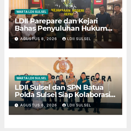
WARTA LDII SULSEL
LDII Parepare dan Kejari
Bahas Penyuluhan Hukum
untuk Warga dan Masyarakat
AGUSTUS 8, 2026
LDII SULSEL
WARTA LDII SULSEL
LDII Sulsel dan SPN Batua
Polda Sulsel Siap Kolaborasi
Bakti Sosial Sambut HUT RI
AGUSTUS 6, 2026
LDII SULSEL
ke-81