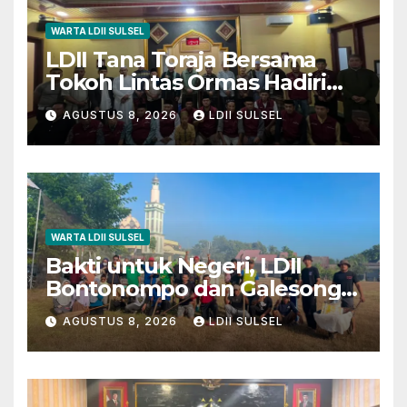
WARTA LDII SULSEL
LDII Tana Toraja Bersama
Tokoh Lintas Ormas Hadiri
Safari Magrib-Isya di Masjid
AGUSTUS 8, 2026
LDII SULSEL
Polres
WARTA LDII SULSEL
Bakti untuk Negeri, LDII
Bontonompo dan Galesong
Kerja Bakti Bersama di
AGUSTUS 8, 2026
LDII SULSEL
Lapangan Barembeng