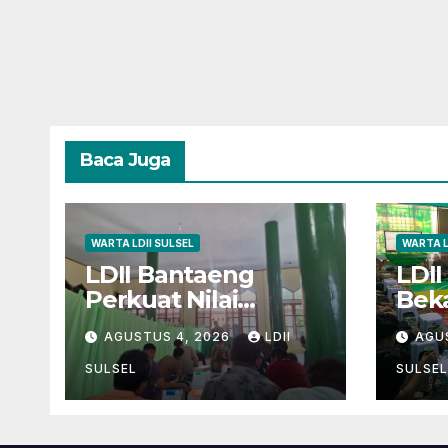
Baca Juga
WARTA LDII SULSEL
WARTA L
LDII Bantaeng
LDII
Perkuat Nilai
Beka
Kebangsaan melalui
deng
AGUSTUS 4, 2026
LDII
AGU
Pengajian Rutin
Dak
Kew
SULSEL
SULSEL
unt
Kem