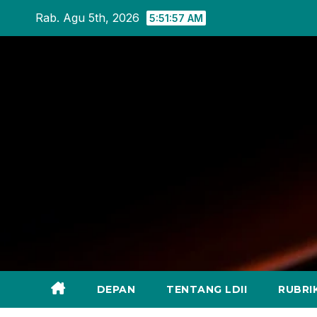
Skip
Rab. Agu 5th, 2026
5:51:58 AM
to
content
DEPAN
TENTANG LDII
RUBRI