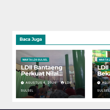
Baca Juga
WARTA LDII SULSEL
WARTA L
LDII Bantaeng
LDII
Perkuat Nilai
Beka
Kebangsaan melalui
deng
AGUSTUS 4, 2026
LDII
AGU
Pengajian Rutin
Dak
Kew
SULSEL
SULSEL
unt
Kem