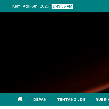
Skip
Kam. Agu 6th, 2026
2:43:59 AM
to
content
DEPAN
TENTANG LDII
RUBRI