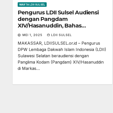
WARTA LDII SULSEL
Pengurus LDII Sulsel Audiensi
dengan Pangdam
XIV/Hasanuddin, Bahas
Kolaborasi Penanganan
MEI 1, 2025
LDII SULSEL
Stunting dan Narkoba
MAKASSAR, LDIISULSEL.or.id – Pengurus
DPW Lembaga Dakwah Islam Indonesia (LDII)
Sulawesi Selatan beraudiensi dengan
Panglima Kodam (Pangdam) XIV/Hasanuddin
di Markas…