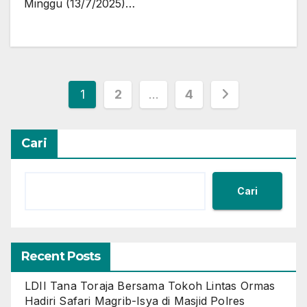
Minggu (13/7/2025)…
Paginasi
1
2
…
4
pos
Cari
Cari
Recent Posts
LDII Tana Toraja Bersama Tokoh Lintas Ormas
Hadiri Safari Magrib-Isya di Masjid Polres