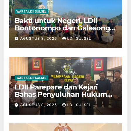
WARTA LDII SULSEL
Bakti untuk Negeri, LDII
Bontonompo dan Galesong
Kerja Bakti Bersama di
AGUSTUS 8, 2026
LDII SULSEL
Lapangan Barembeng
WARTA LDII SULSEL
LDII Parepare dan Kejari
Bahas Penyuluhan Hukum
untuk Warga dan Masyarakat
AGUSTUS 8, 2026
LDII SULSEL