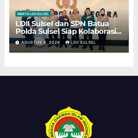
WARTA LDII SULSEL
LDII Sulsel dan SPN Batua
Polda Sulsel Siap Kolaborasi
Bakti Sosial Sambut HUT RI
AGUSTUS 6, 2026
LDII SULSEL
ke-81