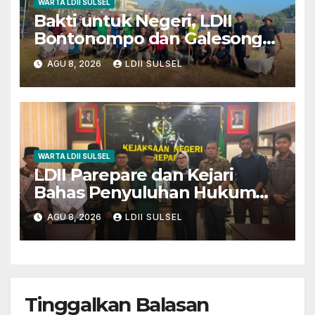
WARTA LDII SULSEL
Bakti untuk Negeri, LDII
Bontonompo dan Galesong
Kerja Bakti Bersama di
AGU 8, 2026
LDII SULSEL
Lapangan Barembeng
WARTA LDII SULSEL
LDII Parepare dan Kejari
Bahas Penyuluhan Hukum
untuk Warga dan Masyarakat
AGU 8, 2026
LDII SULSEL
Tinggalkan Balasan