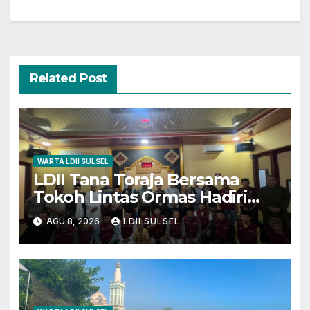
Related Post
WARTA LDII SULSEL
LDII Tana Toraja Bersama
Tokoh Lintas Ormas Hadiri
Safari Magrib-Isya di Masjid
AGU 8, 2026
LDII SULSEL
Polres