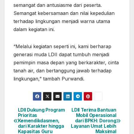
semangat dan antusiasme dari peserta.
Semangat kebersamaan dan nilai kepedulian
terhadap lingkungan menjadi warna utama
dalam kegiatan ini.
“Melalui kegiatan seperti ini, kami berharap
generasi muda LDII dapat tumbuh menjadi
pemimpin masa depan yang berkarakter, cinta
tanah air, dan bertanggung jawab terhadap
lingkungan,” tambah Purwandi.
LDII Dukung Program
LDII Terima Bantuan
Navigasi
Prioritas
Mobil Operasional
Kemendikdasmen,
dari BPKH: Dorong
pos
dari Karakter hingga
Layanan Umat Lebih
Kapasitas Guru
Maksimal