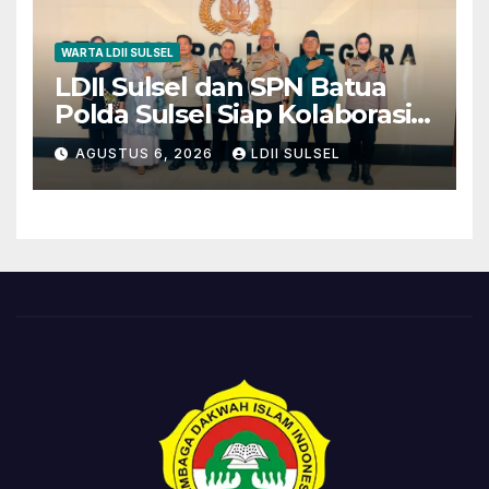
WARTA LDII SULSEL
LDII Sulsel dan SPN Batua
Polda Sulsel Siap Kolaborasi
Bakti Sosial Sambut HUT RI
AGUSTUS 6, 2026
LDII SULSEL
ke-81