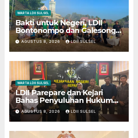
WARTA LDII SULSEL
Bakti untuk Negeri, LDII
Bontonompo dan Galesong
Kerja Bakti Bersama di
AGUSTUS 8, 2026
LDII SULSEL
Lapangan Barembeng
WARTA LDII SULSEL
LDII Parepare dan Kejari
Bahas Penyuluhan Hukum
untuk Warga dan Masyarakat
AGUSTUS 8, 2026
LDII SULSEL