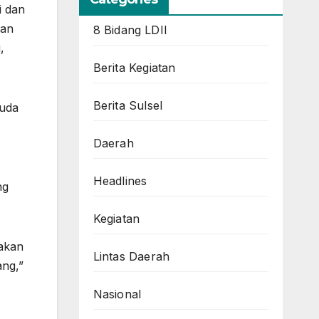
i dan
kan
8 Bidang LDII
,
Berita Kegiatan
Berita Sulsel
muda
Daerah
Headlines
ng
Kegiatan
akan
Lintas Daerah
ang,”
Nasional