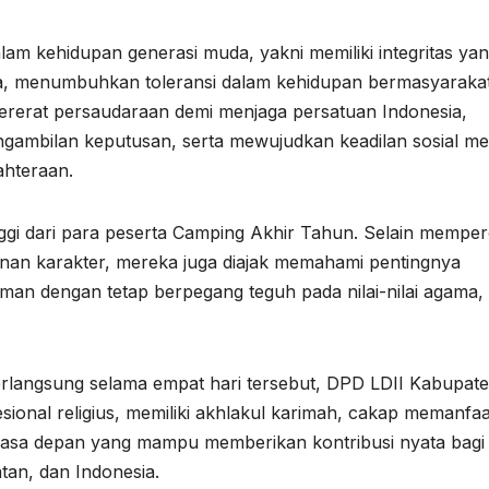
alam kehidupan generasi muda, yakni memiliki integritas ya
sa, menumbuhkan toleransi dalam kehidupan bermasyaraka
ererat persaudaraan demi menjaga persatuan Indonesia,
mbilan keputusan, serta mewujudkan keadilan sosial mel
hteraan.
gi dari para peserta Camping Akhir Tahun. Selain memper
an karakter, mereka juga diajak memahami pentingnya
an dengan tetap berpegang teguh pada nilai-nilai agama,
erlangsung selama empat hari tersebut, DPD LDII Kabupat
ional religius, memiliki akhlakul karimah, cakap memanfa
n masa depan yang mampu memberikan kontribusi nyata bagi
an, dan Indonesia.