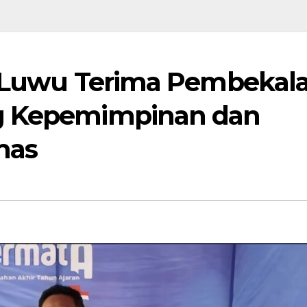
I Luwu Terima Pembekal
g Kepemimpinan dan
mas