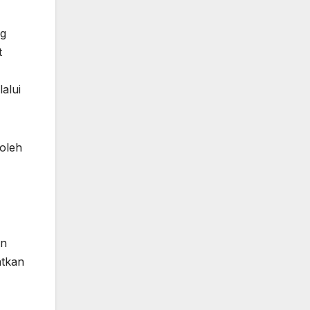
ng
t
alui
oleh
en
atkan