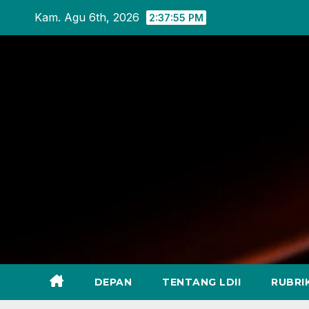
Skip
Kam. Agu 6th, 2026
2:37:56 PM
to
content
DEPAN
TENTANG LDII
RUBRI