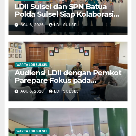
LDII Sulsel dan SPN Batua
Polda Sulsel Siap Kolaborasi
Bakti Sosial Sambut HUT RI
AGU 6, 2026
LDII SULSEL
ke-81
WARTA LDII SULSEL
Audiensi LDII dengan Pemkot
Parepare Fokus pada
Pembinaan Generasi Muda
AGU 6, 2026
LDII SULSEL
dan 29 Karakter Luhur
WARTA LDII SULSEL