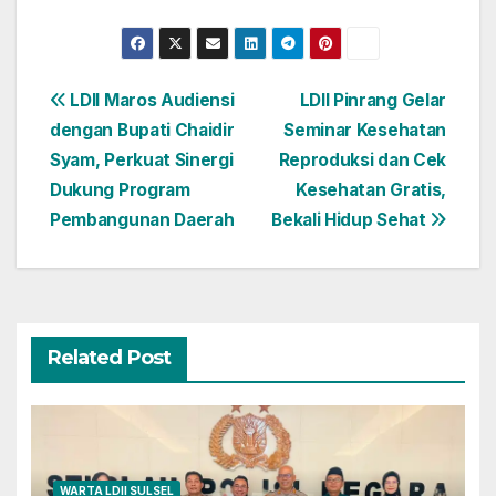
Navigasi
LDII Maros Audiensi
LDII Pinrang Gelar
dengan Bupati Chaidir
Seminar Kesehatan
pos
Syam, Perkuat Sinergi
Reproduksi dan Cek
Dukung Program
Kesehatan Gratis,
Pembangunan Daerah
Bekali Hidup Sehat
Related Post
WARTA LDII SULSEL