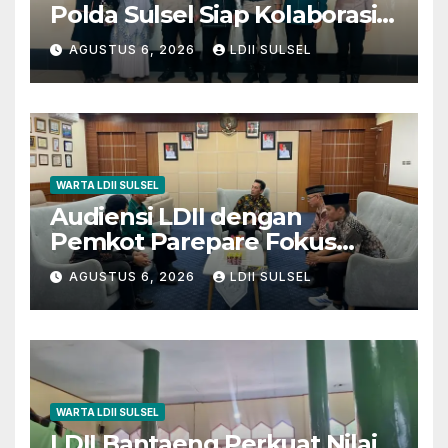
Polda Sulsel Siap Kolaborasi
Bakti Sosial Sambut HUT RI
AGUSTUS 6, 2026
LDII SULSEL
ke-81
WARTA LDII SULSEL
Audiensi LDII dengan
Pemkot Parepare Fokus
pada Pembinaan Generasi
AGUSTUS 6, 2026
LDII SULSEL
Muda dan 29 Karakter Luhur
WARTA LDII SULSEL
LDII Bantaeng Perkuat Nilai