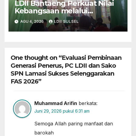
LDII Bantaeng Perkuat Nilai
Kebangsaan melalui
Pengajian Rutin
AGU 4, 2026
LDII SULSEL
One thought on “Evaluasi Pembinaan
Generasi Penerus, PC LDII dan Sako
SPN Lamasi Sukses Selenggarakan
FAS 2026”
Muhammad Arifin
berkata:
Juni 29, 2026 pukul 6:31 am
Semoga Allah paring manfaat dan
barokah