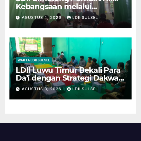
Kebangsaan melalui
Pengajian Rutin
AGUSTUS 4, 2026
LDII SULSEL
WARTA LDII SULSEL
LDII Luwu Timur Bekali Para
Da’i dengan Strategi Dakwah
dan Kewirausahaan untuk
AGUSTUS 3, 2026
LDII SULSEL
Wujudkan Kemandirian