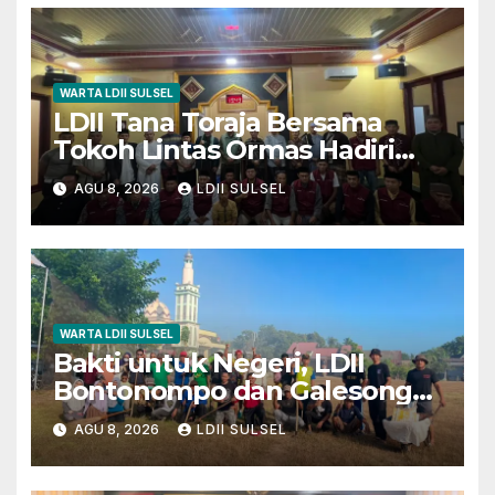
WARTA LDII SULSEL
LDII Tana Toraja Bersama
Tokoh Lintas Ormas Hadiri
Safari Magrib-Isya di Masjid
AGU 8, 2026
LDII SULSEL
Polres
WARTA LDII SULSEL
Bakti untuk Negeri, LDII
Bontonompo dan Galesong
Kerja Bakti Bersama di
AGU 8, 2026
LDII SULSEL
Lapangan Barembeng