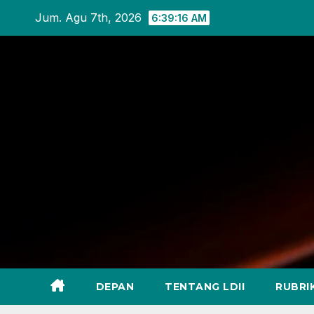
Skip
Jum. Agu 7th, 2026
6:39:18 AM
to
content
DEPAN
TENTANG LDII
RUBRI