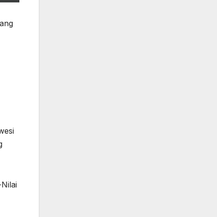
yang
wesi
g
Nilai