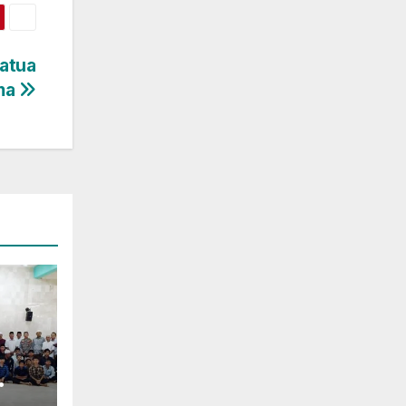
Batua
ama