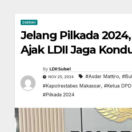
DAERAH
Jelang Pilkada 2024
Ajak LDII Jaga Kondu
By
LDII Sulsel
#Asdar Mattiro
,
#Buk
NOV 25, 2024
#Kapolrestabes Makassar
,
#Ketua DPD 
#Pilkada 2024