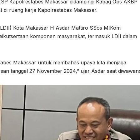
f SP Kapolrestabes Makassar didampingi Kabag Ops AKBP
 di ruang kerja Kapolrestabes Makassar.
LDII) Kota Makassar H Asdar Mattiro SSos MIKom
ikutsertaan komponen masyarakat, termasuk LDII dalam
estabes Makassar untuk membahas upaya kita menjaga
osan tanggal 27 November 2024,” ujar Asdar saat diwawanc