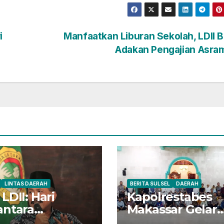
i
Manfaatkan Liburan Sekolah, LDII 
Adakan Pengajian Asr
LINTAS DAERAH
BERITA SULSEL
DAERAH
LDII: Hari
Kapolrestabes
antara
Makassar Gelar
ingat Potensi
Safari Subuh Di