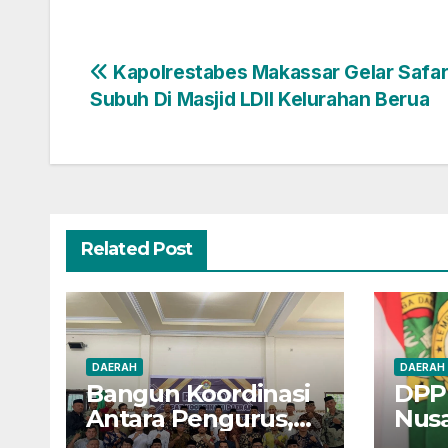
Navigasi
Kapolrestabes Makassar Gelar Safar
Subuh Di Masjid LDII Kelurahan Berua
pos
Related Post
DAERAH
DAERAH
Bangun Koordinasi
DPP 
Antara Pengurus,
Nus
LDII Kabupaten
Peng