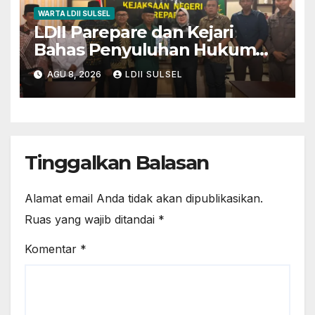
WARTA LDII SULSEL
LDII Parepare dan Kejari
Bahas Penyuluhan Hukum
untuk Warga dan Masyarakat
AGU 8, 2026
LDII SULSEL
Tinggalkan Balasan
Alamat email Anda tidak akan dipublikasikan.
Ruas yang wajib ditandai
*
Komentar
*