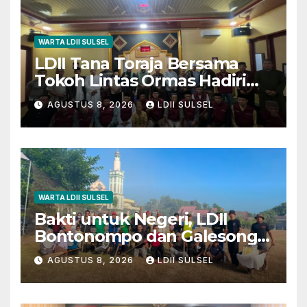
WARTA LDII SULSEL
LDII Tana Toraja Bersama
Tokoh Lintas Ormas Hadiri
Safari Magrib-Isya di Masjid
AGUSTUS 8, 2026
LDII SULSEL
Polres
WARTA LDII SULSEL
Bakti untuk Negeri, LDII
Bontonompo dan Galesong
Kerja Bakti Bersama di
AGUSTUS 8, 2026
LDII SULSEL
Lapangan Barembeng