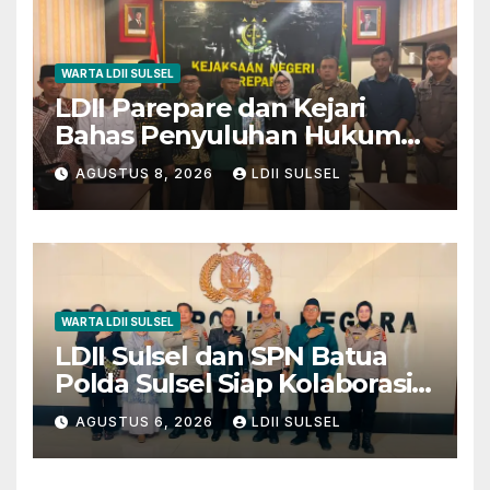
WARTA LDII SULSEL
LDII Parepare dan Kejari
Bahas Penyuluhan Hukum
untuk Warga dan Masyarakat
AGUSTUS 8, 2026
LDII SULSEL
WARTA LDII SULSEL
LDII Sulsel dan SPN Batua
Polda Sulsel Siap Kolaborasi
Bakti Sosial Sambut HUT RI
AGUSTUS 6, 2026
LDII SULSEL
ke-81