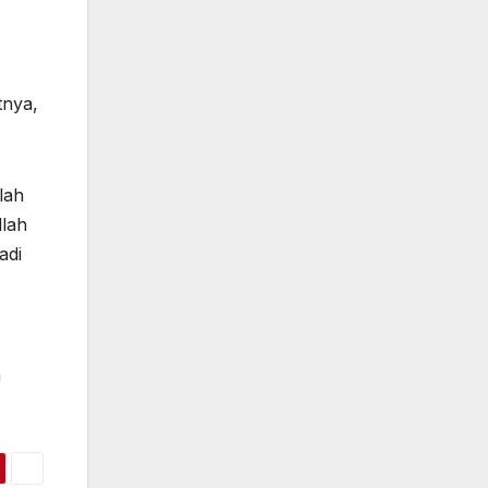
tnya,
lah
llah
adi
h