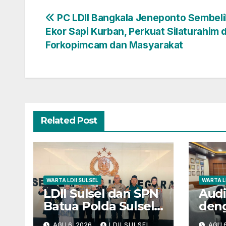
Navigasi
PC LDII Bangkala Jeneponto Sembeli
Ekor Sapi Kurban, Perkuat Silaturahim
pos
Forkopimcam dan Masyarakat
Related Post
WARTA LDII SULSEL
WARTA L
LDII Sulsel dan SPN
Audi
Batua Polda Sulsel
den
Siap Kolaborasi
Pare
AGU 6, 2026
LDII SULSEL
AGU 6