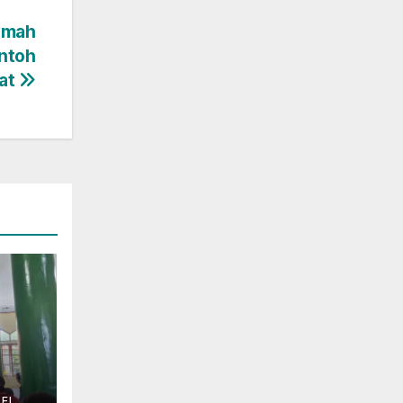
Ramah
ontoh
at
SEL