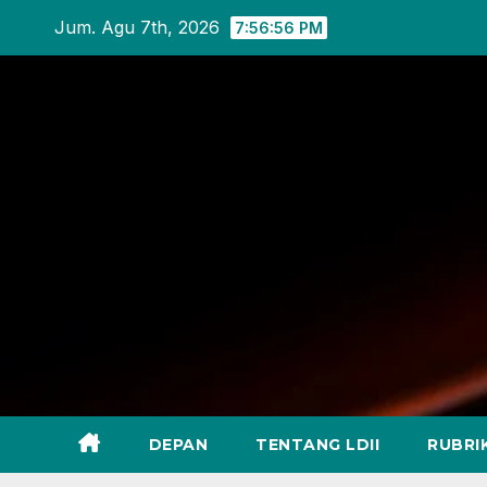
Skip
Jum. Agu 7th, 2026
7:56:57 PM
to
content
DEPAN
TENTANG LDII
RUBRI