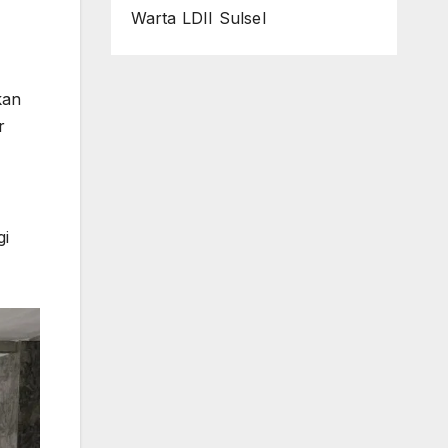
Warta LDII Sulsel
kan
r
gi