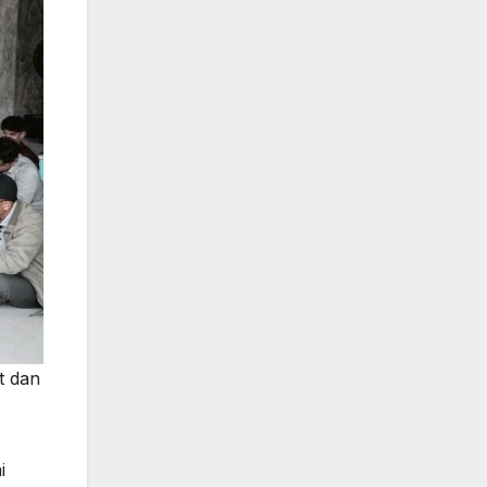
t dan
i