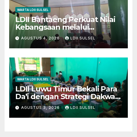
WARTA LDII SULSEL
LDII Bantaeng Perkuat Nilai
Kebangsaan melalui
Pengajian Rutin
AGUSTUS 4, 2026
LDII SULSEL
WARTA LDII SULSEL
LDII Luwu Timur Bekali Para
Da’i dengan Strategi Dakwah
dan Kewirausahaan untuk
AGUSTUS 3, 2026
LDII SULSEL
Wujudkan Kemandirian