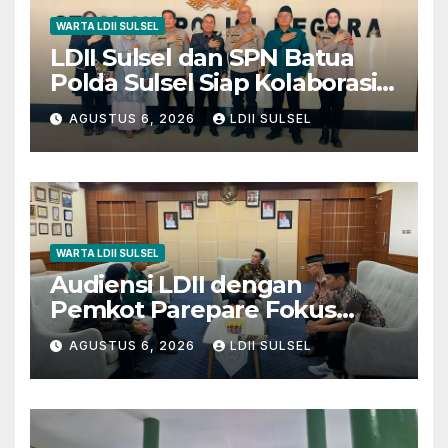
WARTA LDII SULSEL
LDII Sulsel dan SPN Batua
Polda Sulsel Siap Kolaborasi
Bakti Sosial Sambut HUT RI
AGUSTUS 6, 2026
LDII SULSEL
ke-81
WARTA LDII SULSEL
Audiensi LDII dengan
Pemkot Parepare Fokus
pada Pembinaan Generasi
AGUSTUS 6, 2026
LDII SULSEL
Muda dan 29 Karakter Luhur