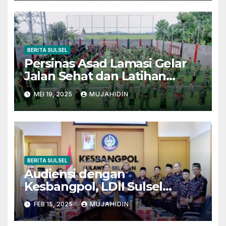
BERITA SULSEL
Persinas Asad Lamasi Gelar
Jalan Sehat dan Latihan
Bersama, Tingkatkan
MEI 19, 2025
MUJAHIDIN
Solidarita
BERITA SULSEL
Audiensi dengan
Kesbangpol, LDII Sulsel
Tegaskan Siap Sukseskan
FEB 15, 2025
MUJAHIDIN
Program Pemerintah