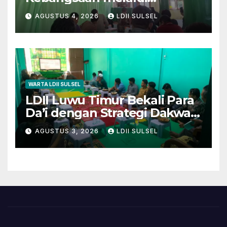
Pengajian Rutin
AGUSTUS 4, 2026
LDII SULSEL
WARTA LDII SULSEL
LDII Luwu Timur Bekali Para
Da’i dengan Strategi Dakwah
dan Kewirausahaan untuk
AGUSTUS 3, 2026
LDII SULSEL
Wujudkan Kemandirian