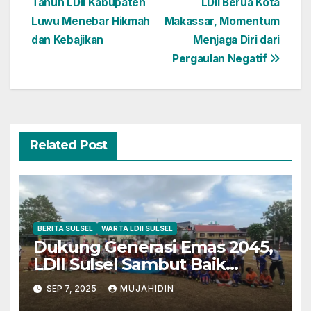
Tahun LDII Kabupaten
LDII Berua Kota
pos
Luwu Menebar Hikmah
Makassar, Momentum
dan Kebajikan
Menjaga Diri dari
Pergaulan Negatif
Related Post
BERITA SULSEL
WARTA LDII SULSEL
Dukung Generasi Emas 2045,
LDII Sulsel Sambut Baik
Festival Sepak Bola Usia Dini
SEP 7, 2025
MUJAHIDIN
FORSGI