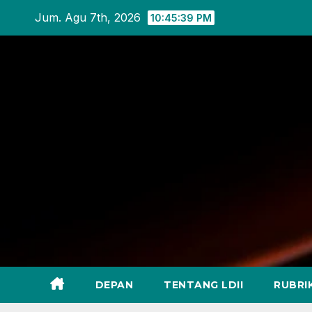
Skip
Jum. Agu 7th, 2026
10:45:41 PM
to
content
DEPAN
TENTANG LDII
RUBRI