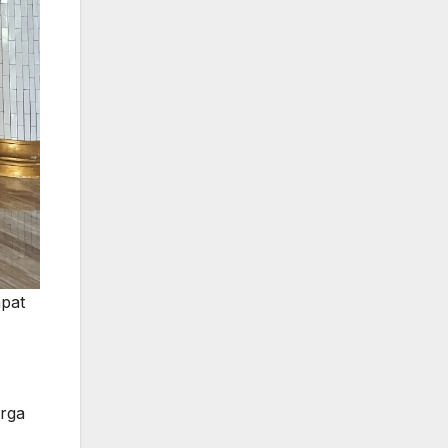
mpat
rga