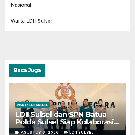
Nasional
Warta LDII Sulsel
Baca Juga
WARTA LDII SULSEL
LDII Sulsel dan SPN Batua
Polda Sulsel Siap Kolaborasi
Bakti Sosial Sambut HUT RI
AGUSTUS 6, 2026
LDII SULSEL