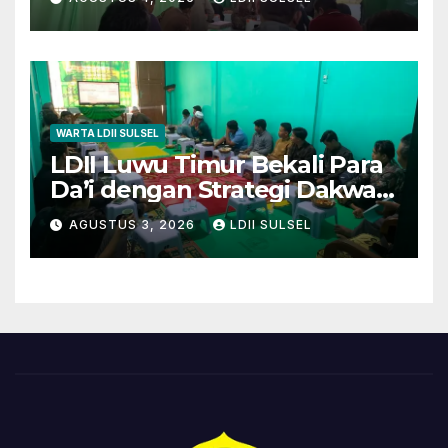
WARTA LDII SULSEL
LDII Luwu Timur Bekali Para
Da’i dengan Strategi Dakwah
dan Kewirausahaan untuk
AGUSTUS 3, 2026
LDII SULSEL
Wujudkan Kemandirian