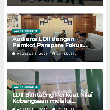
ke-81
WARTA LDII SULSEL
Audiensi LDII dengan
Pemkot Parepare Fokus
pada Pembinaan Generasi
AGUSTUS 6, 2026
LDII SULSEL
Muda dan 29 Karakter Luhur
WARTA LDII SULSEL
LDII Bantaeng Perkuat Nilai
Kebangsaan melalui
Pengajian Rutin
AGUSTUS 4, 2026
LDII SULSEL