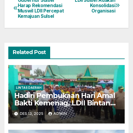
Gubernur Sulsel
LDII Sulsel Adakan
Navigasi
Harap Rekomendasi
Konsolidasi
Muswil LDII Percepat
Organisasi
pos
Kemajuan Sulsel
Related Post
LINTAS DAERAH
Hadiri Pembukaan Hari Amal
Bakti Kemenag, LDII Bintan
Dukung Program Ekoteologi
DES 13, 2025
ADMIN