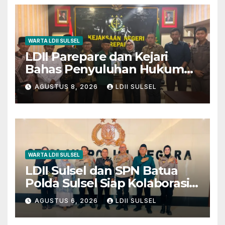
WARTA LDII SULSEL
LDII Parepare dan Kejari
Bahas Penyuluhan Hukum
untuk Warga dan Masyarakat
AGUSTUS 8, 2026
LDII SULSEL
WARTA LDII SULSEL
LDII Sulsel dan SPN Batua
Polda Sulsel Siap Kolaborasi
Bakti Sosial Sambut HUT RI
AGUSTUS 6, 2026
LDII SULSEL
ke-81