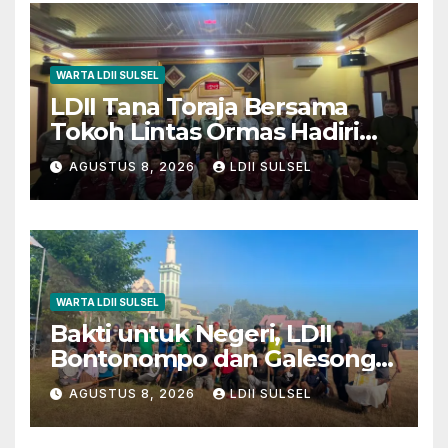
WARTA LDII SULSEL
LDII Tana Toraja Bersama
Tokoh Lintas Ormas Hadiri
Safari Magrib-Isya di Masjid
AGUSTUS 8, 2026
LDII SULSEL
Polres
WARTA LDII SULSEL
Bakti untuk Negeri, LDII
Bontonompo dan Galesong
Kerja Bakti Bersama di
AGUSTUS 8, 2026
LDII SULSEL
Lapangan Barembeng