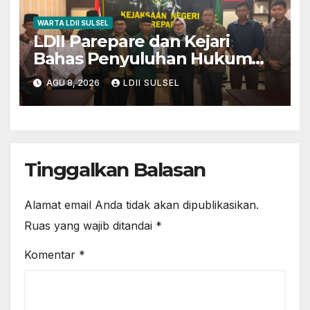
WARTA LDII SULSEL
LDII Parepare dan Kejari
Bahas Penyuluhan Hukum
untuk Warga dan Masyarakat
AGU 8, 2026
LDII SULSEL
Tinggalkan Balasan
Alamat email Anda tidak akan dipublikasikan.
Ruas yang wajib ditandai
*
Komentar
*