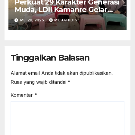
Perkuat 29 Karakter Generasi
Muda, LDII Kamanre Gelar
Pengajian Rutin
MEI 20, 2025
MUJAHIDIN
Tinggalkan Balasan
Alamat email Anda tidak akan dipublikasikan.
Ruas yang wajib ditandai
*
Komentar
*