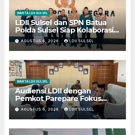
WARTA LDII SULSEL
LDII Sulsel dan SPN Batua
Polda Sulsel Siap Kolaborasi
Bakti Sosial Sambut HUT RI
AGUSTUS 6, 2026
LDII SULSEL
ke-81
WARTA LDII SULSEL
Audiensi LDII dengan
Pemkot Parepare Fokus
pada Pembinaan Generasi
AGUSTUS 6, 2026
LDII SULSEL
Muda dan 29 Karakter Luhur