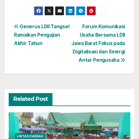
Navigasi
Generus LDII Tangsel
Forum Komunikasi
Ramaikan Pengajian
Usaha Bersama LDII
pos
Akhir Tahun
Jawa Barat Fokus pada
Digitalisasi dan Sinergi
Antar Pengusaha
Related Post
LINTAS DAERAH