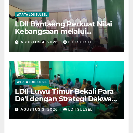
WARTA LDII SULSEL
LDII Bantaeng Perkuat Nilai
Kebangsaan melalui
Pengajian Rutin
AGUSTUS 4, 2026
LDII SULSEL
WARTA LDII SULSEL
LDII Luwu Timur Bekali Para
Da’i dengan Strategi Dakwah
dan Kewirausahaan untuk
AGUSTUS 3, 2026
LDII SULSEL
Wujudkan Kemandirian